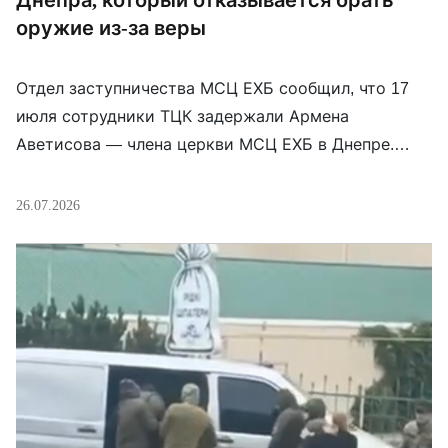
Днепра, который отказывается брать
оружие из-за веры
Отдел заступничества МСЦ ЕХБ сообщил, что 17
июля сотрудники ТЦК задержали Армена
Аветисова — члена церкви МСЦ ЕХБ в Днепре.
Крещение он принял в 2016 году; сейчас, по
данным сообщения, находится в воинской части
26.07.2026
А1363. Аветисов направил командованию рапорт с
просьбой учесть его религиозные убеждения. Он
отказался от оружия и присяги, но подчёркивает,
что не […]