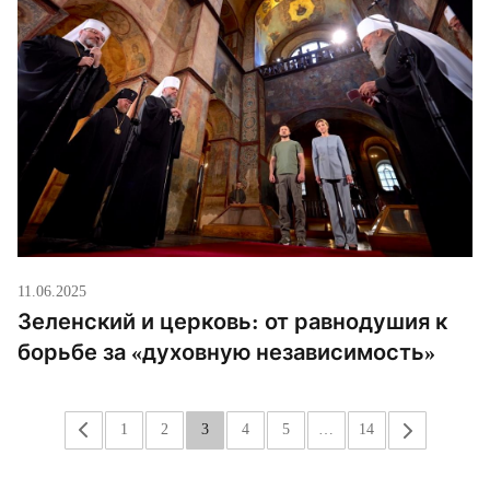
11.06.2025
Зеленский и церковь: от равнодушия к
борьбе за «духовную независимость»
«
1
2
3
4
5
…
14
»