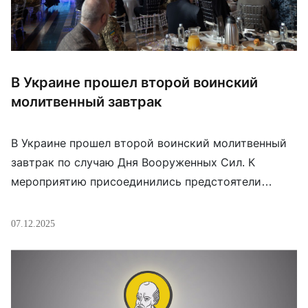
В Украине прошел второй воинский
молитвенный завтрак
В Украине прошел второй воинский молитвенный
завтрак по случаю Дня Вооруженных Сил. К
мероприятию присоединились предстоятели
церквей и религиозных организаций, военные
капелланы, защитники и защитницы и иностранные
07.12.2025
гости. Президент Владимир Зеленский, отметив
совпадение даты Дня ВСУ и святого Николая,
заявил, что для Украины лучшим подарком был бы
мир: «Справедливый, достоиный и, как все