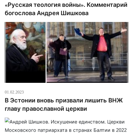
«Русская теология войны». Комментарий
мученичество греха и порока. Да, […]
богослова Андрея Шишкова
01.02.2023
В Эстонии вновь призвали лишить ВНЖ
главу православной церкви