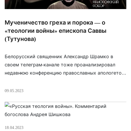
Мученичество греха и порока — о
«теологии войны» епископа Саввы
(Тутунова)
Белорусский священник Александр Шрамко в
своем телеграм-канале тоже проанализировал
недавнюю конференцию православных апологетов
войны. Он сосредоточился на аргументах,
высказанных Зеленоградским епископом Саввой.
09.05.2023
Отец Александр обнаруживает, что аргументация
Саввы строится вокруг апологии — и даже
святости! — греха: — В христианской традиции
человек становится мучеником, отказываясь
18.04.2023
совершать грех. Здесь же прославляется