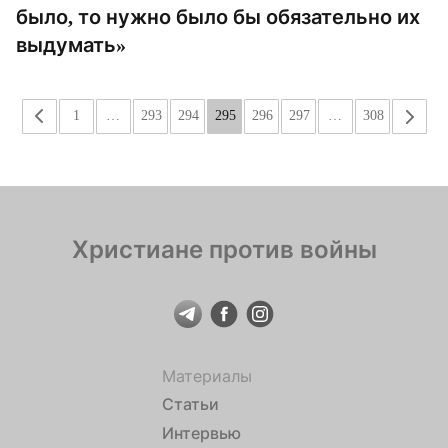
было, то нужно было бы обязательно их
выдумать»
«
1
…
293
294
295
296
297
…
308
»
Христиане против войны
Материалы
Статьи
Интервью