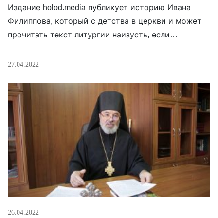
Издание holod.media публикует историю Ивана
Филиппова, который с детства в церкви и может
прочитать текст литургии наизусть, если
разбудить ночью. Однако отношения всегда с
церковью была непростые, но после 24 февраля
27.04.2022
они стали вообще невыносимыми: — Когда ты
спрашиваешь, почему Церковь молчит, когда
вокруг творятся беззакония, ответ всегда один —
«церковь вне политики». Это настолько […]
26.04.2022