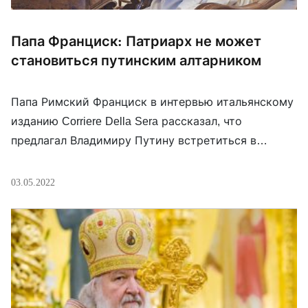
Папа Франциск: Патриарх не может
становиться путинским алтарником
Папа Римский Франциск в интервью итальянскому
изданию Corriere Della Sera рассказал, что
предлагал Владимиру Путину встретиться в
Москве, чтобы попытаться остановить войну в
Украине, но не получил никакого ответа. Такую
03.05.2022
просьбу он направил в Кремль примерно через три
недели после нападения России, поскольку
«кремлевскому лидеру нужно было получить
лазейку [для выхода из ситуации]». «Я готов […]