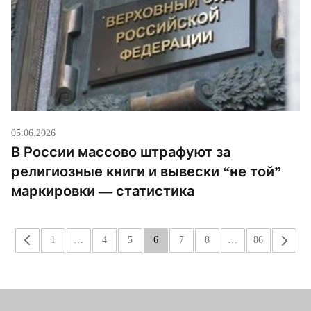
05.06.2026
В России массово штрафуют за
религиозные книги и вывески “не той”
маркировки — статистика
«
1
…
4
5
6
7
8
…
86
»