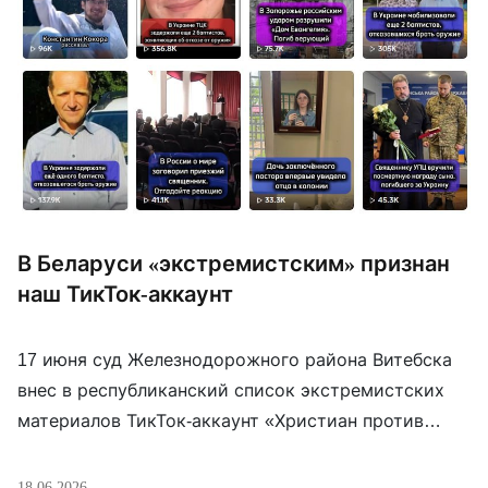
В Беларуси «экстремистским» признан
наш ТикТок-аккаунт
17 июня суд Железнодорожного района Витебска
внес в республиканский список экстремистских
материалов ТикТок-аккаунт «Христиан против
войны». За подписку на него и репосты из него в
Беларуси может грозить административный
18.06.2026