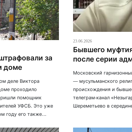
23.06.2026
Бывшего муфтия
оштрафовали за
после серии ад
м доме
Московский гарнизонный
— мусульманского религ
ом деле Виктора
происхождения и бывше
 доме проходило
телеграм-канал «Незыга
 пришли помощник
Шереметьево в середине
вителей УФСБ. Это уже
задержаний муфтиев и д
ом году его также
его трижды отправляли 
льности» после
неповиновении […]