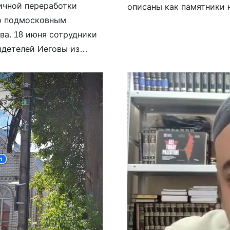
ичной переработки
описаны как памятники 
ло подмосковным
Черниговского региона.
а. 18 июня сотрудники
Христа от гроба» второ
идетелей Иеговы из
ственные действия