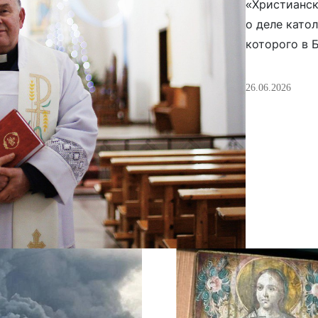
«Христианск
о деле като
которого в 
государству
страны. Сам
26.06.2026
его выхода 
политзаключ
двух его пр