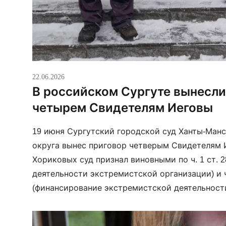
22.06.2026
В российском Сургуте вынесли
четырем Свидетелям Иеговы
19 июня Сургутский городской суд Ханты-Ман
округа вынес приговор четверым Свидетелям 
Хориковых суд признал виновными по ч. 1 ст. 2
деятельности экстремистской организации) и ч.
(финансирование экстремистской деятельности
68-летняя Валентина Алексеева осуждены по чч. 2
(участие в деятельности […]