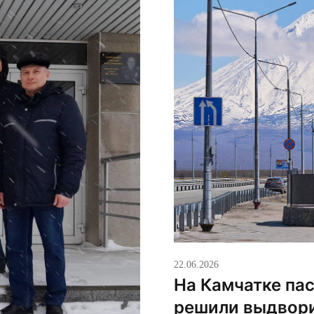
22.06.2026
На Камчатке па
решили выдвори