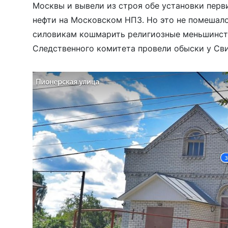
Москвы и вывели из строя обе установки перв
нефти на Московском НПЗ. Но это не помеша
силовикам кошмарить религиозные меньшинств
Следственного комитета провели обыски у Св
города Щелково в Московской области — след
проходили по делу по […]