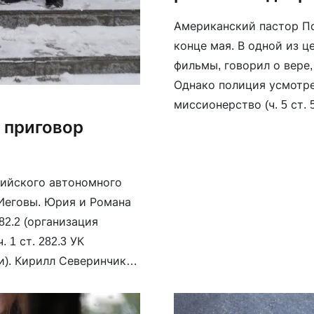
Американский пастор П
конце мая. В одной из 
фильмы, говорил о вере
Однако полиция усмотре
миссионерство (ч. 5 ст. 
рублей и выдали постан
 приговор
сийского автономного
Иеговы. Юрия и Романа
82.2 (организация
 1 ст. 282.3 УК
). Кирилл Северинчик и
, 1.1 ст. 282.2 УК