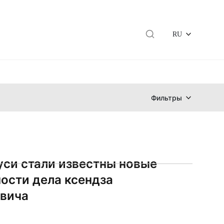
RU
Фильтры
уси стали известны новые
ости дела ксендза
вича