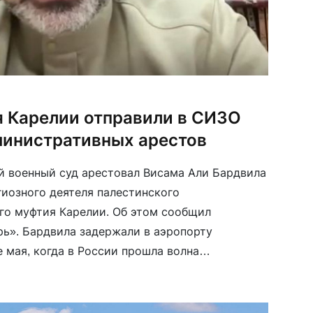
 Карелии отправили в СИЗО
министративных арестов
 военный суд арестовал Висама Али Бардвила
иозного деятеля палестинского
го муфтия Карелии. Об этом сообщил
рь». Бардвила задержали в аэропорту
 мая, когда в России прошла волна
ругих мусульманских деятелей. После этого
под административный арест — по статьям о