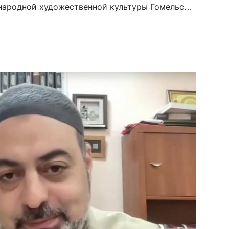
народной художественной культуры Гомельско-
 Также повторно продают икону «Восстание
й половины — […]