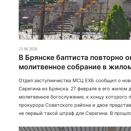
23.06.2026
В Брянске баптиста повторно 
молитвенное собрание в жило
Отдел заступничества МСЦ ЕХБ сообщил о нов
Серегина из Брянска. 27 февраля в его жилом
молитвенное богослужение, к концу которого
прокурора Советского района и двое предста
не первый такой штраф для Серегина. В прошл
привлекали по статье о «миссионерской деяте
воскресного богослужения […]