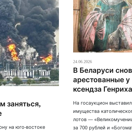
24.06.2026
В Беларуси сно
арестованные у
ксендза Генрих
м заняться,
На госаукцион выставил
имущества католическог
е
лотов — «Великомучениц
ону на юго-востоке
за 700 рублей и «Богома