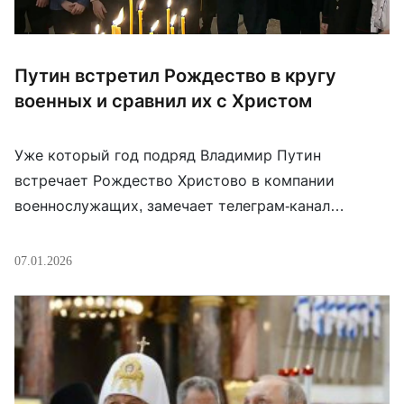
Путин встретил Рождество в кругу
военных и сравнил их с Христом
Уже который год подряд Владимир Путин
встречает Рождество Христово в компании
военнослужащих, замечает телеграм-канал
«Православие и зомби». В этом году он им
посвятил часть своего рождественского
07.01.2026
выступления, сравнив военную деятельность со
спасительным приходом на Землю Господа: Очень
часто мы называем Господа Спасителем, потому
что он пришёл на Землю для того, чтобы спасти
всех людей. Вот […]