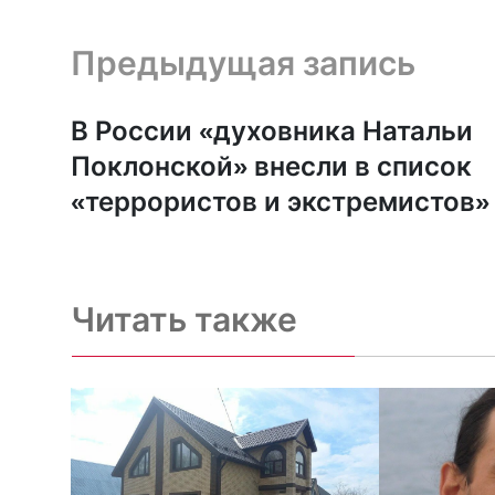
Предыдущая запись и следующая запись
Предыдущая запись
В России «духовника Натальи
Поклонской» внесли в список
«террористов и экстремистов»
Читать также