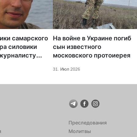
тики самарского
На войне в Украине погиб
ра силовики
сын известного
 журналисту
московского протоиерея
а «Царьград»
31. Июл 2026
Преследования
я
Молитвы