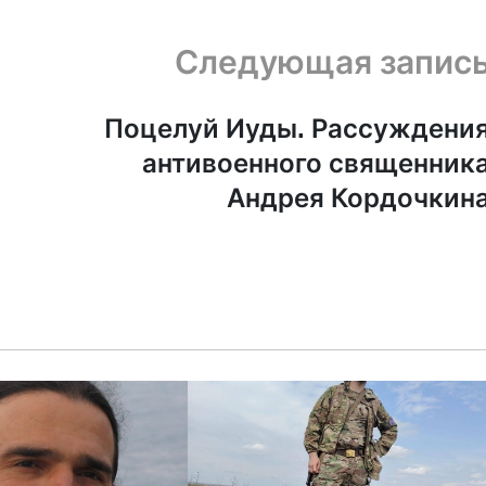
Следующая запис
Поцелуй Иуды. Рассуждени
антивоенного священник
Андрея Кордочкин