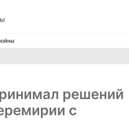
ны
войны
принимал решений
еремирии с