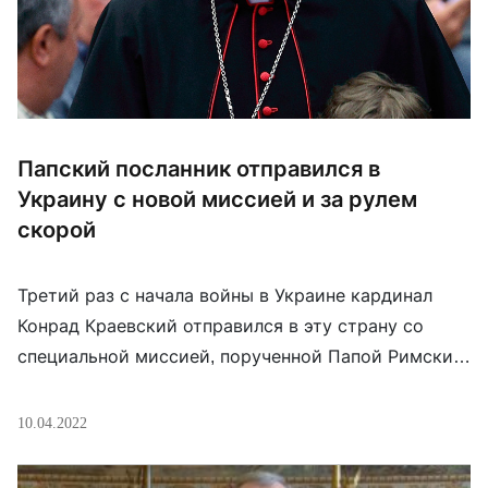
Папский посланник отправился в
Украину с новой миссией и за рулем
скорой
Третий раз с начала войны в Украине кардинал
Конрад Краевский отправился в эту страну со
специальной миссией, порученной Папой Римским
Франциском. Иерарх проведет в Киеве всю
Страстную неделю. Кардинал совершит
10.04.2022
путешествие за рулем машины скорой помощи,
которую передаст властям Киева в качестве