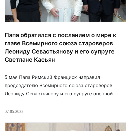
Папа обратился с посланием о мире к
главе Всемирного союза староверов
Леониду Севастьянову и его супруге
Светлане Касьян
5 мая Папа Римский Франциск направил
председателю Всемирного союза староверов
Леониду Севастьянову и его супруге оперной
певице Светлане Касьян послание о мире.
«Дорогой брат, а также Светлана,Я очень рад
07.05.2022
тому, как вы относитесь к миру. Мы, христиане,
должны быть послами мира. Пожалуйста,