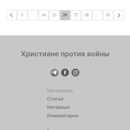
«
1
…
24
25
26
27
28
…
31
»
Христиане против войны
Материалы
Статьи
Интервью
Комментарии