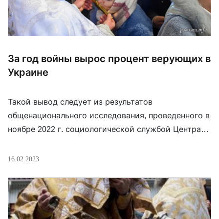
За год войны вырос процент верующих в
Украине
Такой вывод следует из результатов
общенационального исследования, проведенного в
ноябре 2022 г. социологической службой Центра
Разумкова. Результаты были обнародованы 15
февраля на Профессиональной дискуссии «Война и
16.02.2023
Церковь. Церковно-религиозная ситуация в
Украине-2022», организованной Центром
Разумкова совместно с Представительством
Фонда Конрада Аденауэра в Украине. Число