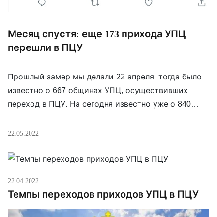
Месяц спустя: еще 173 прихода УПЦ
перешли в ПЦУ
Прошлый замер мы делали 22 апреля: тогда было
известно о 667 общинах УПЦ, осуществивших
переход в ПЦУ. На сегодня известно уже о 840
приходах. Месячная инфляция составила 173
прихода, или 1,51% от всего числа общин УПЦ. И
22.05.2022
эта месячная инфляция — похоже, самая высокая
за все время учета.
22.04.2022
Темпы переходов приходов УПЦ в ПЦУ