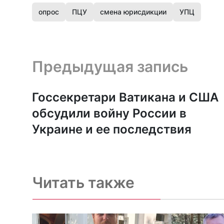
опрос
ПЦУ
смена юрисдикции
УПЦ
Предыдущая запись и следующая запись
Предыдущая запись
Госсекретари Ватикана и США
обсудили войну России в
Украине и ее последствия
Читать также