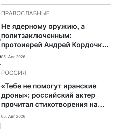
ПРАВОСЛАВНЫЕ
Не ядерному оружию, а
политзаключенным:
ь
протоиерей Андрей Кордочкин
предложил иное
о
05. Авг 2026
покровительство для
т
Серафима Саровского
РОССИЯ
п
м
«Тебе не помогут иранские
Ц
дроны»: российский актер
прочитал стихотворения на
фоне храмов РПЦ
05. Авг 2026