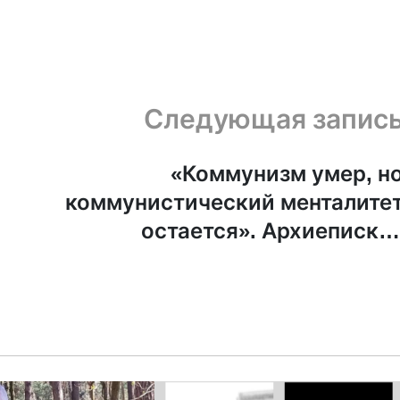
Следующая запис
«Коммунизм умер, н
коммунистический менталите
остается». Архиеписко
Кипрский об украинско
вопросе и РП