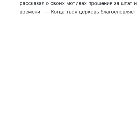
рассказал о своих мотивах прошения за штат 
времени: — Когда твоя церковь благословляет
оккупационную войну? Когда танки идут на Киев
даже […]