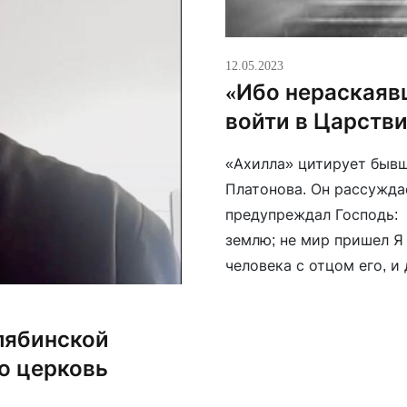
12.05.2023
«Ибо нераскаяв
войти в Царств
«Ахилла» цитирует бывш
Платонова. Он рассужда
предупреждал Господь: 
землю; не мир пришел Я 
человека с отцом его, и
обнаруживает реальност
лябинской
ю церковь