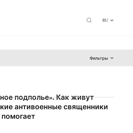
RU
Фильтры
ное подполье». Как живут
кие антивоенные священники
м помогает