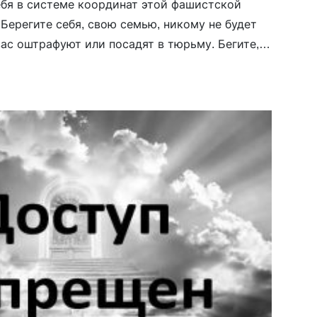
ебя в системе координат этой фашистской
 Берегите себя, свою семью, никому не будет
вас оштрафуют или посадят в тюрьму. Бегите,
льше нет, — так заканчивается видеообращение
Николая Платонова. После этого ролика за ним
ку, а сам он ждал «сумы и тюрьмы», но пришла
]