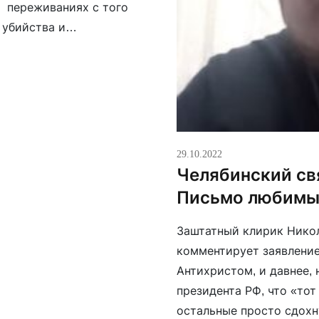
и переживаниях с того
 убийства и
, как когда-то в 41-м,
29.10.2022
Челябинский св
Письмо любимы
Заштатный клирик Никол
комментирует заявление
Антихристом, и давнее,
президента РФ, что «тот 
остальные просто сдохн