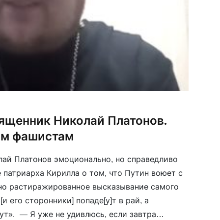
ященник Николай Платонов.
м фашистам
ай Платонов эмоционально, но справедливо
 патриарха Кирилла о том, что Путин воюет с
 но растиражированное высказывание самого
[и его сторонники] попаде[у]т в рай, а
ут». — Я уже не удивлюсь, если завтра