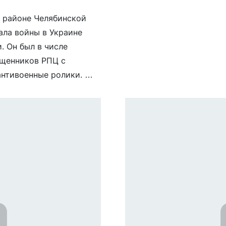
 районе Челябинской
ала войны в Украине
. Он был в числе
ященников РПЦ с
антивоенные ролики.
ту «Ахилла»
у стали […]