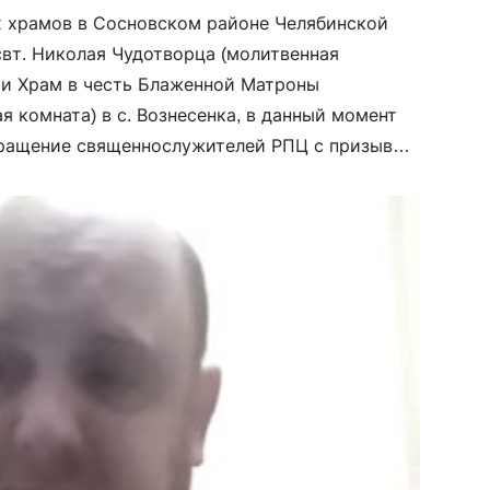
х храмов в Сосновском районе Челябинской
свт. Николая Чудотворца (молитвенная
й и Храм в честь Блаженной Матроны
 комната) в с. Вознесенка, в данный момент
бращение священнослужителей РПЦ с призывом
ению войны (его подпись под номером 292). С
писывал […]