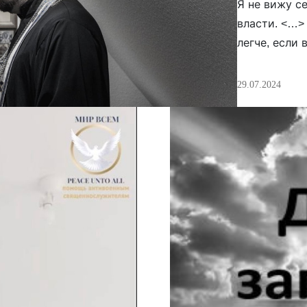
Я не вижу с
власти. <…>
легче, если 
Бога тут бо
священника 
29.07.2024
начали слеж
подмога. […