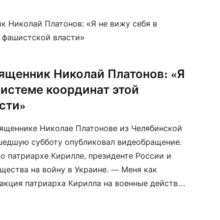
ит Путина воплотившимся Христом.
ященник Николай Платонов: «Я
системе координат этой
сти»
священнике Николае Платонове из Челябинской
шедшую субботу опубликовал видеобращение.
 о патриархе Кирилле, президенте России и
щества на войну в Украине. — Меня как
акция патриарха Кирилла на военные действия
го паства, которая ежедневно молится о нем […]