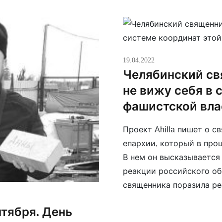
патриарх Кирилл объяв
19.04.2022
Челябинский св
не вижу себя в 
фашистской вла
Проект Ahilla пишет о 
епархии, который в про
В нем он высказывается
реакции российского об
священника поразила ре
на Украине, где живет е
нтября. День