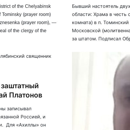
strict of the Chelyabinsk
Бывший настоятель дву
of Tominsky (prayer room)
области: Храма в честь 
oznesenka (prayer room), —
комната) в п. Томински
eal of the clergy of the
Московской (молитвенная
за штатом. Подписал О
к примирению и прекращ
самого начала войны за
: заштатный
ай Платонов
йны записывал
язанной Россией, и
и. Для «Ахиллы» он