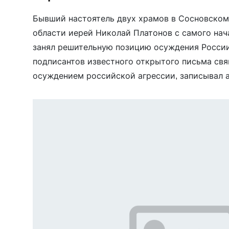
Бывший настоятель двух храмов в Сосновском
области иерей Николай Платонов с самого нач
занял решительную позицию осуждения России
подписантов известного открытого письма св
осуждением российской агрессии, записывал 
Позднее он вышел за штат, объясняя это проек
невозможностью мириться с происходящим. Ем