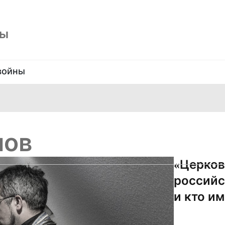
ны
войны
нов
«Церков
российс
и кто и