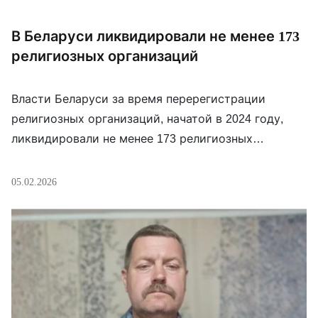
В Беларуси ликвидировали не менее 173
религиозных организаций
Власти Беларуси за время перерегистрации
религиозных организаций, начатой в 2024 году,
ликвидировали не менее 173 религиозных
организаций, пишет “Хрысціянская візія”. Больше
всего организаций ликвидировано в Могилевской
05.02.2026
области — 61, в Гомельской таковых 42,
Гродненской — 37, Витебской — 33. Данных по
Брестской и Минской областям, а также по
Минску еще нет. С ликвидацией сталкиваются
самые […]