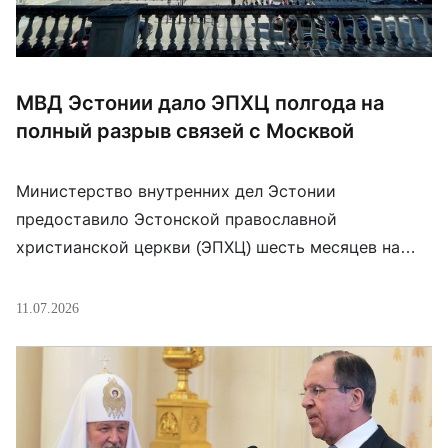
МВД Эстонии дало ЭПХЦ полгода на
полный разрыв связей с Москвой
Министерство внутренних дел Эстонии
предоставило Эстонской православной
христианской церкви (ЭПХЦ) шесть месяцев на
избрание нового митрополита и полный разрыв
связей с патриархом Кириллом (Гундяевым). Это
11.07.2026
связано с вступлением в силу изменений, которые
запрещают религиозным объединениям Эстонии
находиться в подчинении находящегося в
иностранном государстве и представляющего
угрозу безопасности Эстонии священнослужителя.