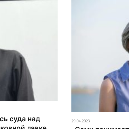
к силовикам с жалобой 
ь суда над
29.04.2023
рковной лавке