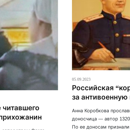
05.09.2023
Российская “кор
за антивоенную
е читавшего
Анна Коробкова прослав
 прихожанин
доносчица — автор 1320
По ее доносам признали