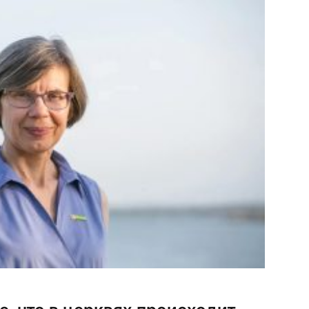
на Храм святых Двенадцати апостолов […]