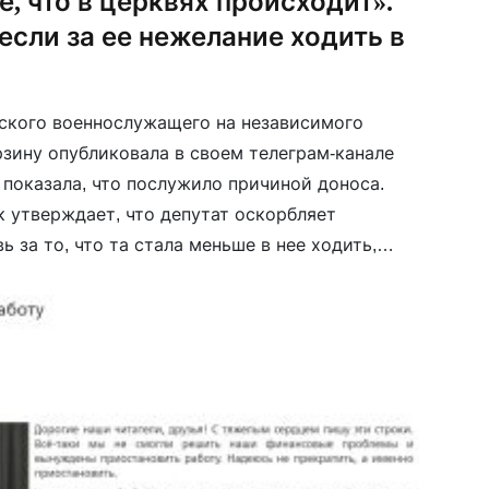
, что в церквях происходит».
если за ее нежелание ходить в
ского военнослужащего на независимого
рзину опубликовала в своем телеграм-канале
 показала, что послужило причиной доноса.
к утверждает, что депутат оскорбляет
 за то, что та стала меньше в нее ходить,
аете, что в церквях происходит». Ранее
о […]