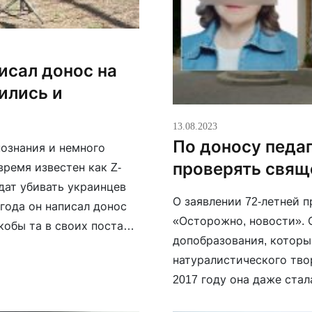
исал донос на
ились и
13.08.2023
По доносу педаг
познания и немного
проверять свящ
ремя известен как Z-
дат убивать украинцев
О заявлении 72-летней 
 года он написал донос
«Осторожно, новости». 
обы та в своих постах в
допобразования, которы
ию, тем что […]
натуралистического тво
2017 году она даже ста
на звание лучшего педа