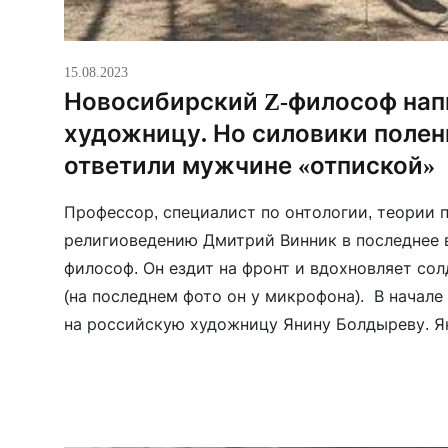
15.08.2023
Новосибирский Z-философ нап
художницу. Но силовики полен
ответили мужчине «отпиской»
Профессор, специалист по онтологии, теории 
религиоведению Дмитрий Винник в последнее в
философ. Он ездит на фронт и вдохновляет сол
(на последнем фото он у микрофона). В начале
на российскую художницу Янину Болдыреву. Як
фейсбуке «дискредитировала» российскую арм