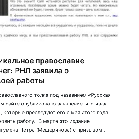
икальное православие
нег: РНЛ заявила о
воей работы
равославного толка под названием «Русская
м сайте опубликовало заявление, что из-за
 которые преследуют его с мая этого года,
овить работу. В марте это издание
игумена Петра (Мещеринова) с призывом
енности за то, что он посмел на машине с