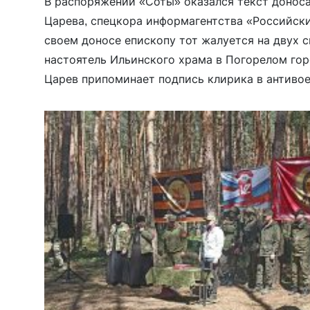
В распоряжении «Соты» оказался текст донос
Царева, спецкора информагентства «Российски
своем доносе епископу тот жалуется на двух с
настоятель Ильинского храма в Погорелом го
Царев припоминает подпись клирика в антиво
священников РПЦ и сообщает о том, что тот п
«победе». После этого, напомним, […]