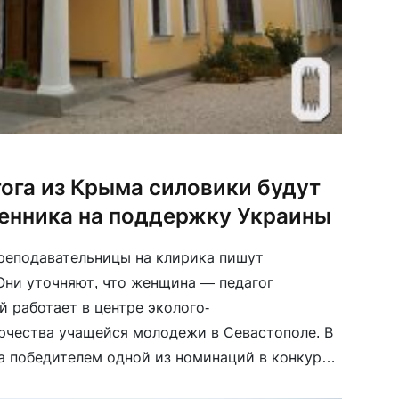
ога из Крыма силовики будут
енника на поддержку Украины
преподавательницы на клирика пишут
Они уточняют, что женщина — педагог
й работает в центре эколого-
рчества учащейся молодежи в Севастополе. В
ла победителем одной из номинаций в конкурсе
гога Севастополя. Недавно женщина обратилась