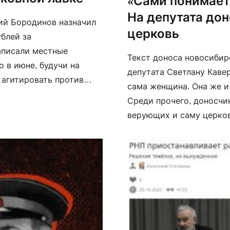
«Сами понимаете
На депутата дон
ий Бородинов назначил
церковь
блей за
аписали местные
Текст доноса новосибир
о в июне, будучи на
депутата Светлану Каве
 агитировать против
сама женщина. Она же и
на там убивать, чтобы
Среди прочего, доносчи
верующих и саму церковь
потому что «сами поним
Каверзину штрафовали п