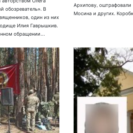
а авторством Олега
Архипову, оштрафовали 
й обозреватель». В
Мосина и других. Короб
вященников, один из них
пишет их со скоростью н
родище Илия Гаврышкив.
моих доносов — […]
енном обращении
одменяет молитву о