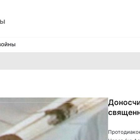
ны
войны
Доносчи
священн
Протодиакон