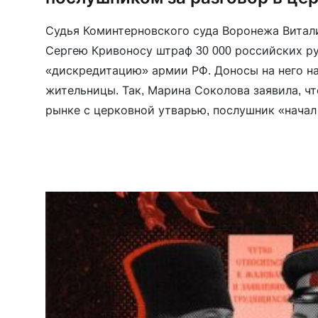
Судья Коминтерновского суда Воронежа Витал
Сергею Кривоносу штраф 30 000 российских ру
«дискредитацию» армии РФ. Доносы на него н
жительницы. Так, Марина Соколова заявила, чт
рынке с церковной утварью, послушник «начал
«СВО», говорил о том, что наша армия не долж
наши солдаты быстрей ушли […]