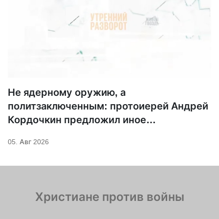
Не ядерному оружию, а
политзаключенным: протоиерей Андрей
Кордочкин предложил иное
покровительство для Серафима
05. Авг 2026
Саровского
Христиане против войны