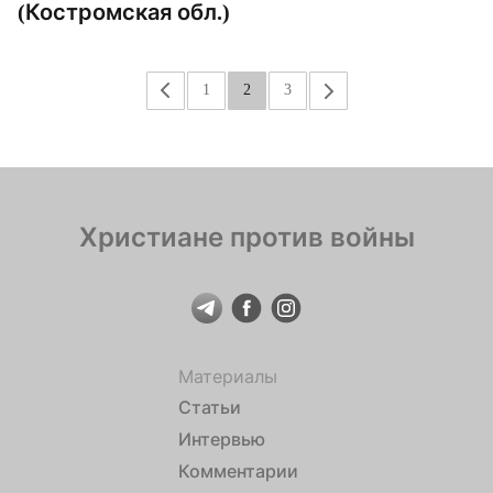
(Костромская обл.)
«
1
2
3
»
Христиане против войны
Материалы
Статьи
Интервью
Комментарии