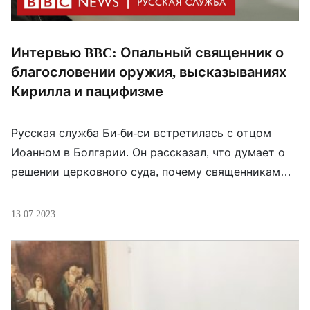
Интервью BBC: Опальный священник о
благословении оружия, высказываниях
Кирилла и пацифизме
Русская служба Би-би-си встретилась с отцом
Иоанном в Болгарии. Он рассказал, что думает о
решении церковного суда, почему священникам
нельзя благословлять оружие и почему некоторые
высказывания патриарха Кирилла, по его мнению,
13.07.2023
не имеют отношения к христианству. Напомним, 16
июня церковный суд вменил клирику Иоанну
Бурдину нарушение священнической присяги (25
Апостольское правило). Суд предложил
управляющему Костромской […]