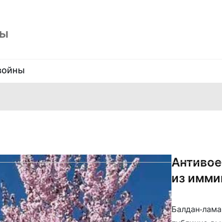
ны
войны
в
Антивое
из имми
Балдан-лама