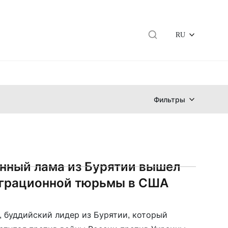
RU
Фильтры
нный лама из Бурятии вышел
грационной тюрьмы в США
, буддийский лидер из Бурятии, который