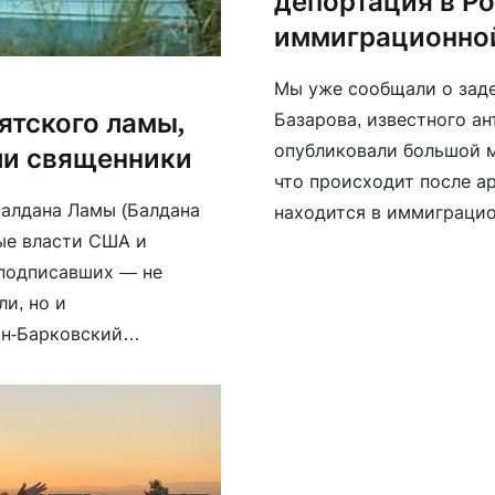
депортация в Р
иммиграционно
Мы уже сообщали о зад
ятского ламы,
Базарова, известного а
опубликовали большой м
ли священники
что происходит после ар
Балдана Ламы (Балдана
находится в иммиграцио
ые власти США и
Правозащитники и близк
 подписавших — не
его почти […]
и, но и
ин-Барковский
 священник Андрей
ении подчеркивается,