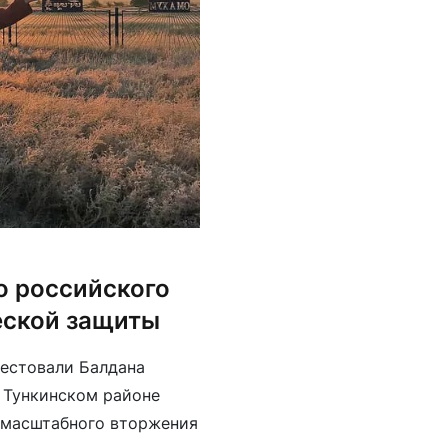
о российского
еской защиты
рестовали Балдана
в Тункинском районе
омасштабного вторжения