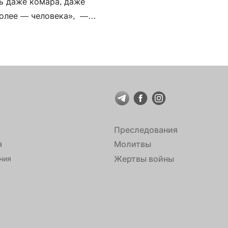
ть даже комара, даже
более — человека», —
 он вынужден был
кого убежища. Работал
Преследования
я
Молитвы
Жертвы войны
ния