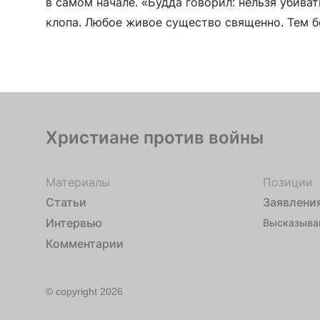
в самом начале. «Будда говорил: нельзя убива
клопа. Любое живое существо священно. Тем 
цитируют его «Люди Байкала». Из-за позиции
эмигрировать в США. Там попросил политичес
[…]
Христиане против войны
Материалы
Позиции
Статьи
Заявлени
Интервью
Высказыва
Комментарии
© copyright 2026