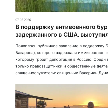
07.05.2026
В поддержку антивоенного бур
задержанного в США, выступи
Появилось публичное заявление в поддержку 
Базарова), которого задержали иммиграционн
которому грозит депортация в Россию. Среди
только правозащитники и общественные деятел
священнослужители: священник Валериан Дун
(председатель правления фонда «Мир всем») и
Кордочкин (соучредитель «Мир всем»). В заявл
что Балдан Лама — один […]