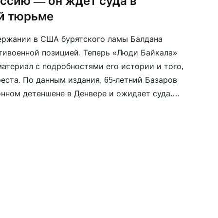
оссию — он ждёт суда в
й тюрьме
ержании в США бурятского ламы Балдана
нтивоенной позицией. Теперь «Люди Байкала»
атериал с подробностями его истории и того,
еста. По данным издания, 65-летний Базаров
нном детеншене в Денвере и ожидает суда.
ие опасаются: в случае депортации в Россию