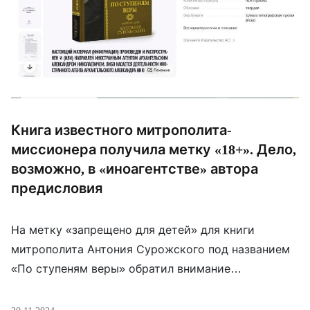
Книга известного митрополита-
миссионера получила метку «18+». Дело,
возможно, в «иноагентстве» автора
предисловия
На метку «запрещено для детей» для книги
митрополита Антония Сурожского под названием
«По ступеням веры» обратил внимание
протодиакон Андрей Кураев. Он же объясняет, что
это связано с тем, что предисловие к книге