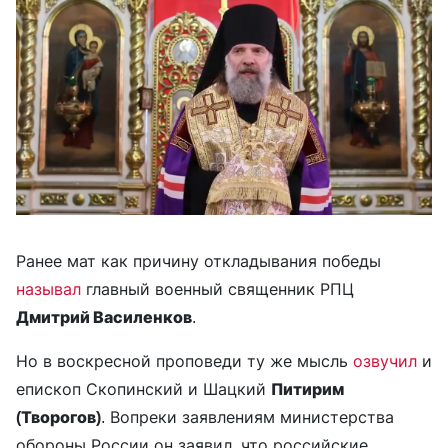
Ранее мат как причину откладывания победы
называл
главный военный священник РПЦ
Дмитрий Василенков
.
Но в воскресной проповеди ту же мысль
озвучил
и
епископ Скопинский и Шацкий
Питирим
(Творогов)
. Вопреки заявлениям министерства
обороны России он заявил, что российские