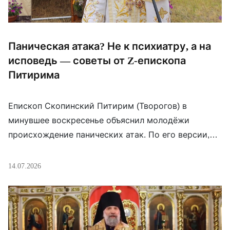
Паническая атака? Не к психиатру, а на
исповедь — советы от Z-епископа
Питирима
Епископ Скопинский Питирим (Творогов) в
минувшее воскресенье объяснил молодёжи
происхождение панических атак. По его версии,
они начинаются, когда человек уходит из церкви,
совершает «смертные грехи» и попадает в рабство
14.07.2026
к сатане. Во время приступа тот якобы напоминает
жертве: «Я твой хозяин». Депрессию Питирим
заодно объявил следствием духовной
«теплохладности». Лечение у епископа тоже