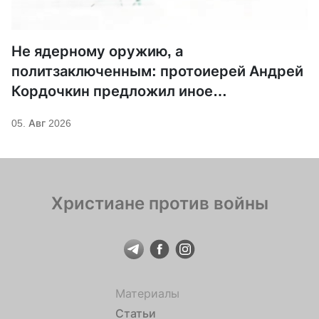
Не ядерному оружию, а
политзаключенным: протоиерей Андрей
Кордочкин предложил иное
покровительство для Серафима
05. Авг 2026
Саровского
Христиане против войны
Материалы
Статьи