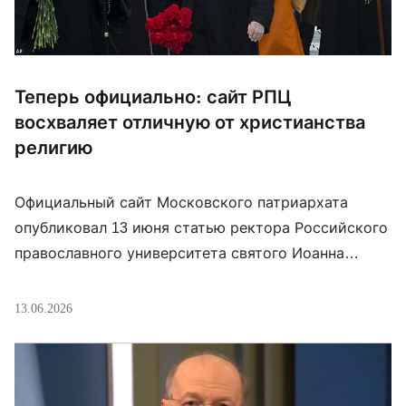
Теперь официально: сайт РПЦ
восхваляет отличную от христианства
религию
Официальный сайт Московского патриархата
опубликовал 13 июня статью ректора Российского
православного университета святого Иоанна
Богослова, заместителя главы Всемирного
русского народного собора Александра Щипкова о
13.06.2026
гимне Российсой Федерации. В ней он не только
вопреки фактам в очередной заявляет о том, что
якобы «большая война Запада с Россией никогда
не прекращалась», или, что в советском