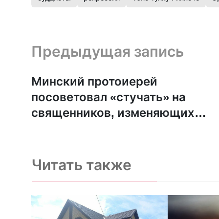
Предыдущая запись и следующая запись
Предыдущая запись
Минский протоиерей
посоветовал «стучать» на
священников, изменяющих
молитву патриарха Кирилла
Читать также