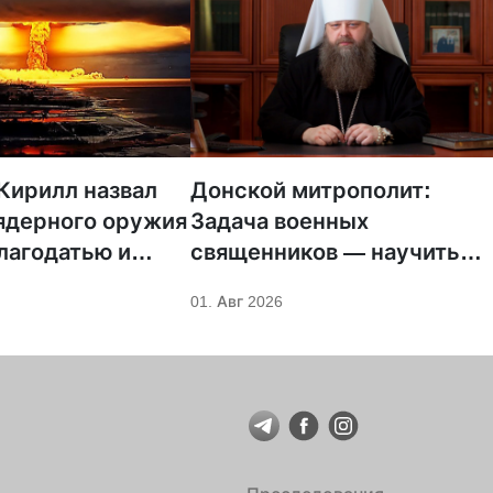
Кирилл назвал
Донской митрополит:
ядерного оружия
Задача военных
лагодатью и
священников — научить
 Божией”
россиян “разбрасываться
01. Авг 2026
своей жизнью” правильно