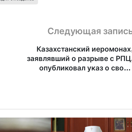
Следующая запис
Казахстанский иеромонах
заявлявший о разрыве с РПЦ
опубликовал указ о свое
запрете. Но он указ не получа