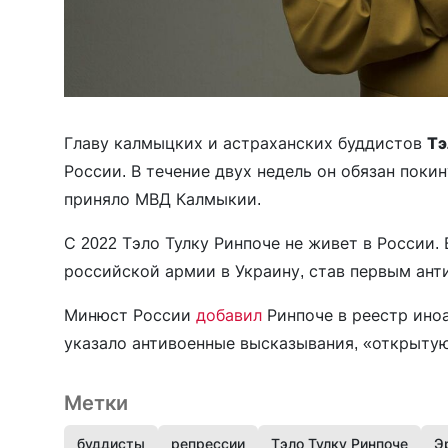
Главу калмыцких и астраханских буддистов
Тэ
России. В течение двух недель он обязан пок
приняло МВД Калмыкии.
С 2022 Тэло Тулку Ринпоче не живет в России.
российской армии в Украину, став первым ант
Минюст России
добавил
Ринпоче в реестр ино
указало антивоенные высказывания, «открыту
Метки
буддисты
репрессии
Тэло Тулку Ринпоче
Э