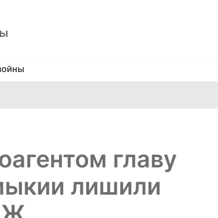
ны
войны
оагентом главу
мыкии лишили
НЖ