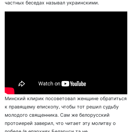
частных беседах называл украинскими.
Минский клирик посоветовал женщине обратиться
к правящему епископу, чтобы тот решил судьбу
молодого священника. Сам же белорусский
протоиерей заверил, что читает эту молитву о
победе (в епархиях Беларуси та не