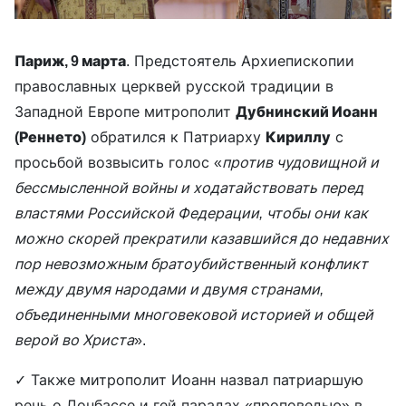
Париж, 9 марта
. Предстоятель Архиепископии
православных церквей русской традиции в
Западной Европе митрополит
Дубнинский Иоанн
(Реннето)
обратился к Патриарху
Кириллу
с
просьбой возвысить голос «
против чудовищной и
бессмысленной войны и ходатайствовать перед
властями Российской Федерации, чтобы они как
можно скорей прекратили казавшийся до недавних
пор невозможным братоубийственный конфликт
между двумя народами и двумя странами,
объединенными многовековой историей и общей
верой во Христа
».
✓ Также митрополит Иоанн назвал патриаршую
речь о Донбассе и гей-парадах «проповедью» в