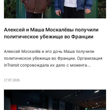
Алексей и Маша Москалёвы получили
политическое убежище во Франции
Алексей Москалёв и его дочь Маша получили
политическое убежище во Франции. Организация
inTransit сопровождала их дело с момента
обращения за гуманитарной визой: после долгого
ожидания по немецкой программе семья подала
17.07.2026
заявление во Францию, в марте получила
гуманитарную визу, а затем обратилась за
убежищем. Мы ранее писали о Маше Москалёвой и
о том, как вера помогала […]