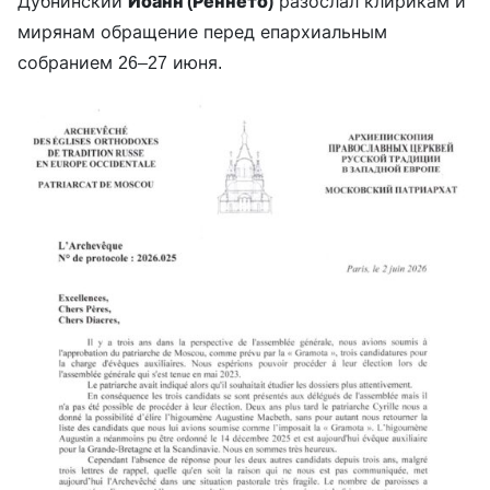
Дубнинский
Иоанн (Реннето)
разослал клирикам и
мирянам обращение перед епархиальным
собранием 26–27 июня.