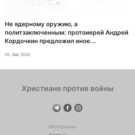
Не ядерному оружию, а
политзаключенным: протоиерей Андрей
Кордочкин предложил иное
покровительство для Серафима
05. Авг 2026
Саровского
Христиане против войны
Материалы
Статьи