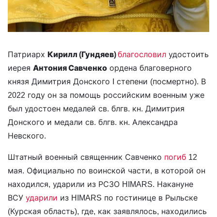
Патриарх
Кирилл (Гундяев)
благословил
удостоить
иерея
Антония Савченко
ордена благоверного
князя Димитрия Донского I степени (посмертно). В
2022 году он за помощь российским военным уже
был удостоен медалей св. блгв. кн. Димитрия
Донского и медали св. блгв. кн. Александра
Невского.
Штатный военный священник Савченко
погиб
12
мая. Официально по воинской части, в которой он
находился, ударили из РСЗО HIMARS. Накануне
ВСУ
ударили
из HIMARS по гостинице в Рыльске
(Курская область), где, как заявлялось, находились