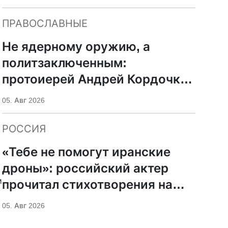
ПРАВОСЛАВНЫЕ
Не ядерному оружию, а
политзаключенным:
протоиерей Андрей Кордочкин
предложил иное
05. Авг 2026
покровительство для
Серафима Саровского
РОССИЯ
«Тебе не помогут иранские
дроны»: российский актер
и
прочитал стихотворения на
фоне храмов РПЦ
05. Авг 2026