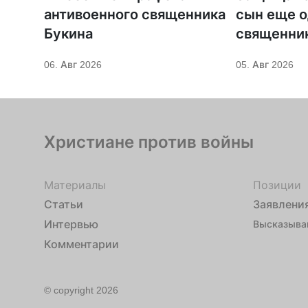
антивоенного священника
сын еще о
Букина
священни
06. Авг 2026
05. Авг 2026
Христиане против войны
Материалы
Позиции
Статьи
Заявлени
Интервью
Высказыва
Комментарии
© copyright 2026