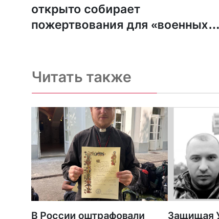
открыто собирает
пожертвования для «военных
подразделений ДНР и ЛНР»
Читать также
В России оштрафовали
Защищая У