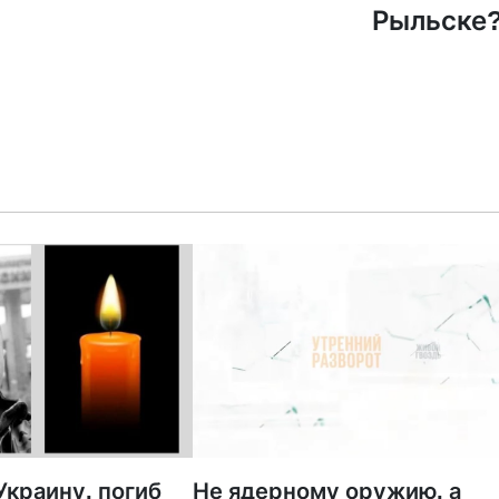
Рыльске
краину, погиб
Не ядерному оружию, а