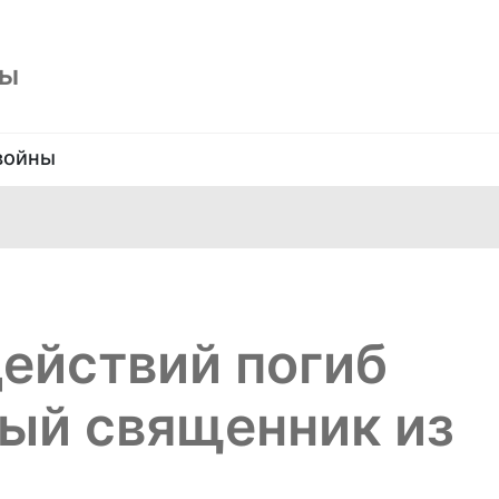
ны
войны
действий погиб
ый священник из