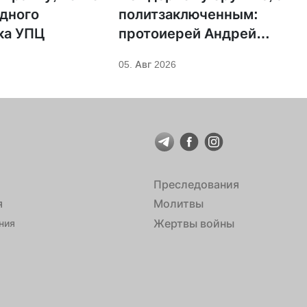
дного
политзаключенным:
ка УПЦ
протоиерей Андрей
Кордочкин предложил
05. Авг 2026
иное покровительство для
Серафима Саровского
Преследования
я
Молитвы
Жертвы войны
ния