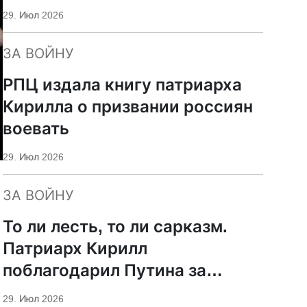
29. Июл 2026
ЗА ВОЙНУ
РПЦ издала книгу патриарха
Кирилла о призвании россиян
воевать
29. Июл 2026
ЗА ВОЙНУ
То ли лесть, то ли сарказм.
Патриарх Кирилл
поблагодарил Путина за
защиту суверенитета и
29. Июл 2026