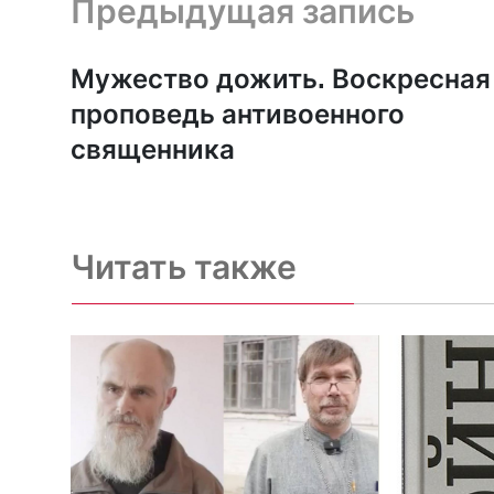
Предыдущая запись и следующая запись
Предыдущая запись
Мужество дожить. Воскресная
проповедь антивоенного
священника
Читать также