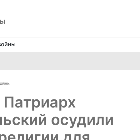
ны
войны
войны
 Патриарх
льский осудили
религии для