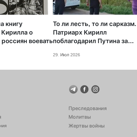
а книгу
То ли лесть, то ли сарказм.
 Кирилла о
Патриарх Кирилл
 россиян воевать
поблагодарил Путина за
защиту суверенитета и
29. Июл 2026
экономическое развитие
Преследования
я
Молитвы
Жертвы войны
ния