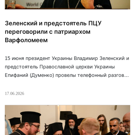
Зеленский и предстоятель ПЦУ
переговорили с патриархом
Варфоломеем
15 июня президент Украины Владимир Зеленский и
предстоятель Православной церкви Украины
Епифаний (Думенко) провелы телефонный разговор
со Вселенским патриархом Варфоломеем.
Митрополит Епифаний рассказал патриарху об
17.06.2026
атаке на Киево-Печерскую лаву, что тот
«категорически осудил». «Это действительно
дьявольская война и то, что в результате
российских обстрелов разрушаются храмы,
уничтожаются святые места, только подтверждает