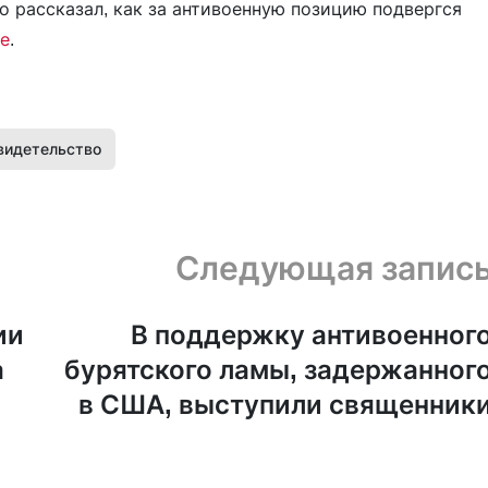
о рассказал, как за антивоенную позицию подвергся
е
.
видетельство
Следующая запис
ии
В поддержку антивоенног
а
бурятского ламы, задержанног
в США, выступили священник