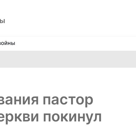
ны
войны
вания пастор
еркви покинул