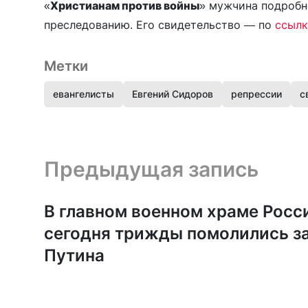
«
Христианам против войны
» мужчина подробн
преследованию. Его свидетельство — по
ссылк
Метки
евангелисты
Евгений Сидоров
репрессии
с
Предыдущая запись и следующая запись
Предыдущая запись
В главном военном храме Росс
сегодня трижды помолились з
Путина