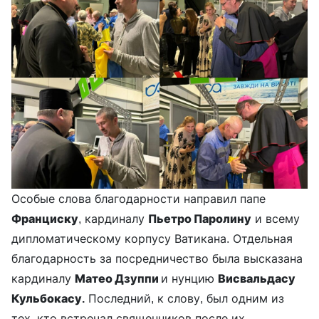
Особые слова благодарности направил папе
Франциску
, кардиналу
Пьетро Паролину
и всему
дипломатическому корпусу Ватикана. Отдельная
благодарность за посредничество была высказана
кардиналу
Матео Дзуппи
и нунцию
Висвальдасу
Кульбокасу.
Последний, к слову, был одним из
тех, кто встречал священников после их