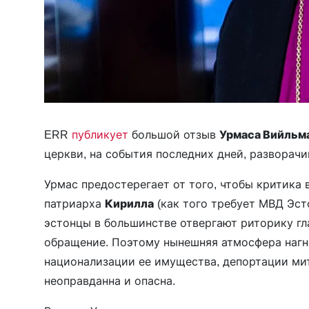
ERR
публикует
большой отзыв
Урмаса Вийльм
церкви, на события последних дней, разворач
Урмас предостерегает от того, чтобы критика
патриарха
Кирилла
(как того требует МВД Эст
эстонцы в большинстве отвергают риторику гл
обращение. Поэтому нынешняя атмосфера нагн
национализации ее имущества, депортации ми
неоправданна и опасна.