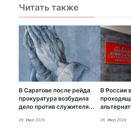
Читать также
В Саратове после рейда
В России 
прокуратура возбудила
проходящ
дело против служителя
альтерна
МСЦ ЕХБ
но добить
29. Июл 2026
28. Июл 2026
сложнее