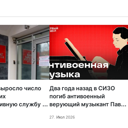
выросло число
Два года назад в СИЗО
их
погиб антивоенный
тивную службу —
верующий музыкант Павел
ся её становится
Кушнир
27. Июл 2026