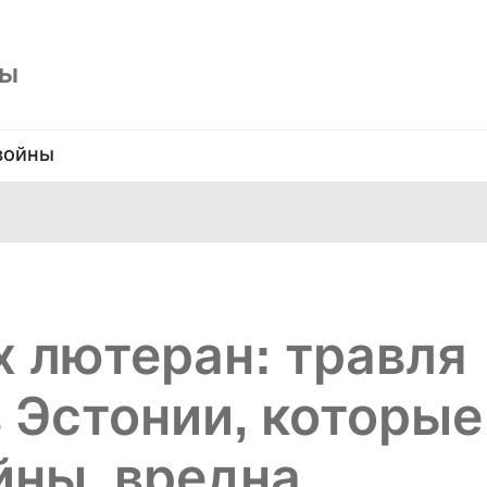
ны
войны
х лютеран: травля
 Эстонии, которые
йны, вредна