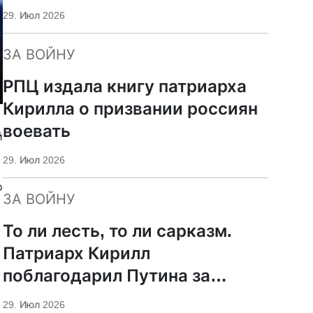
29. Июл 2026
ЗА ВОЙНУ
РПЦ издала книгу патриарха
Кирилла о призвании россиян
воевать
й
29. Июл 2026
о
ЗА ВОЙНУ
То ли лесть, то ли сарказм.
Патриарх Кирилл
поблагодарил Путина за
защиту суверенитета и
29. Июл 2026