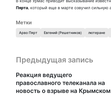
В конце Урмас приводит высказывание извест
Пярта
, который еще в марте озвучил сильную
Метки
Арво Пярт
Евгений (Решетников)
лютеране
Предыдущая запись и следующая запись
Предыдущая запись
Реакция ведущего
православного телеканала на
новость о взрыве на Крымском
мосту