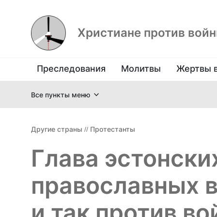
Христиане против вой
Преследования
Молитвы
Жертвы 
Все пункты меню
Другие страны
//
Протестанты
Глава эстонски
православных в
и так против во