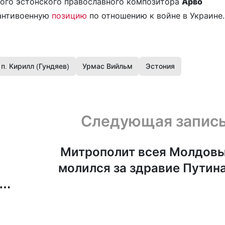
ного эстонского православного композитора
Арво
 антивоенную
позицию
по отношению к войне в Украине.
п. Кирилл (Гундяев)
Урмас Вийльм
Эстония
Следующая запис
Митрополит всея Молдов
молился за здравие Путин