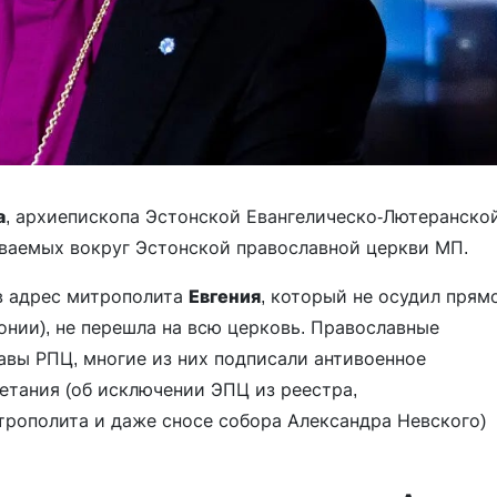
а
, архиепископа Эстонской Евангелическо-Лютеранско
иваемых вокруг Эстонской православной церкви МП.
 в адрес митрополита
Евгения
, который не осудил прям
онии), не перешла на всю церковь. Православные
авы РПЦ, многие из них подписали антивоенное
етания (об исключении ЭПЦ из реестра,
трополита и даже сносе собора Александра Невского)