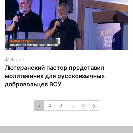
07.10.2024
Лютеранский пастор представил
молитвенник для русскоязычных
добровольцев ВСУ
1
2
3
…
5
»