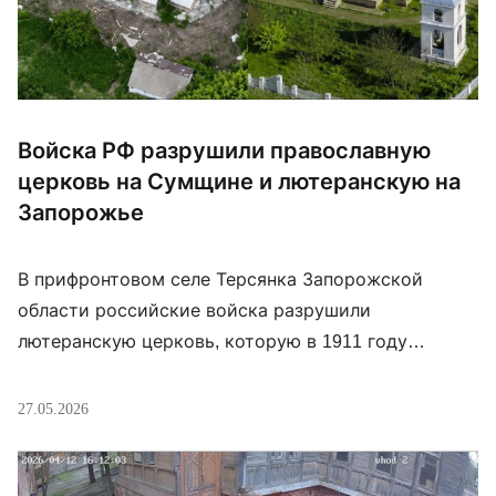
Войска РФ разрушили православную
церковь на Сумщине и лютеранскую на
Запорожье
В прифронтовом селе Терсянка Запорожской
области российские войска разрушили
лютеранскую церковь, которую в 1911 году
построили переселенцы из Германии и
Нидерландов. Также войска РФ разрушили
27.05.2026
православную церковь в селе Уланово Сумской
области. Руины церкви были обнаружены 25 мая,
когда дистанционно обследовали территорию. По