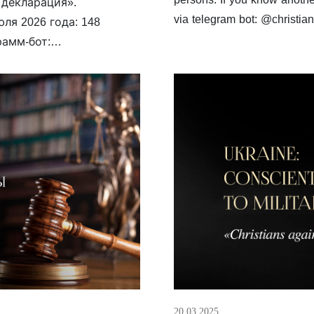
 декларация».
via telegram bot: @christian
ля 2026 года: 148
Belarus Adventists […]
рамм-бот:
gmail.com БЕЛАРУСЬ
проповедник, АСД
овь 2. Егоров Василий,
20.03.2025