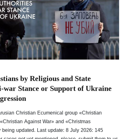
stians by Religious and State
ti-war Stance or Support of Ukraine
gression
larusian Christian Ecumenical group «Christian
h «Christian Against War» and «Christmas
ly being updated. Last update: 8 July 2026: 145
r cases not yet mentioned, please, submit them to us