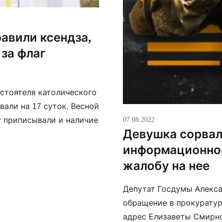
равили ксендза,
за флаг
астоятеля католического
али на 17 суток. Весной
07.08.2022
у приписывали и наличие
Девушка сорвал
информационног
жалобу на нее
Депутат Госдумы Алекса
обращение в прокуратур
адрес Елизаветы Смирно