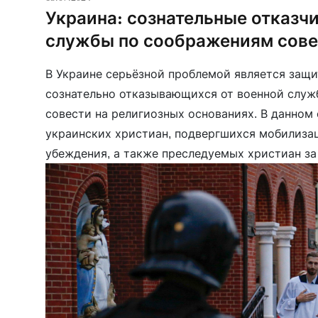
Украина: сознательные отказчи
службы по соображениям сове
В Украине серьёзной проблемой является защи
сознательно отказывающихся от военной слу
совести на религиозных основаниях. В данном
украинских христиан, подвергшихся мобилизац
убеждения, а также преследуемых христиан за
По состоянию на 29 июня 2026 года в списке 56
далеко […]