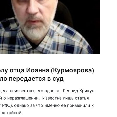
лу отца Иоанна (Курмоярова)
ло передается в суд
дела неизвестны, его адвокат Леонид Крикун
й о неразглашении. Известна лишь статья
С РФ»), однако за что именно ее применили к
тся тайной.