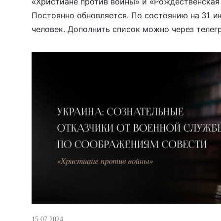
«Христиане против войны» и «Рождественская
Постоянно обновляется. По состоянию на 31 ию
человек. Дополнить список можно через телег
@christianvisionBot или по емэйлу: shaltnotkill@
Адвентисты седьмого дня 1. Ягелло Алексей, 
(Гомель) Белорусская греко-католическая церк
[…]
15.07.2024