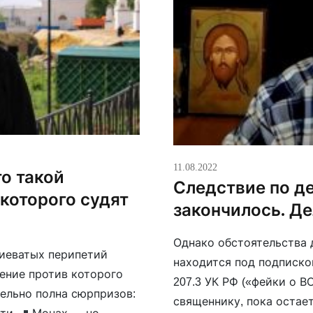
11.08.2022
то такой
Следствие по де
которого судят
закончилось. Де
Однако обстоятельства 
тиеватых перипетий
находится под подписко
ение против которого
207.3 УК РФ («фейки о В
тельно полна сюрпризов:
священнику, пока остае
йти.
Монах — но