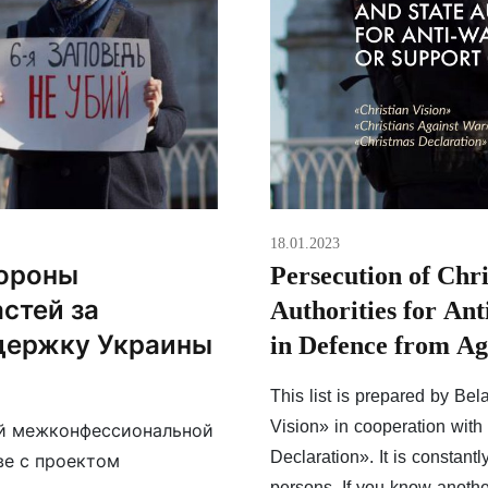
18.01.2023
тороны
Persecution of Chri
стей за
Authorities for An
держку Украины
in Defence from Ag
This list is prepared by Be
Vision» in cooperation wit
ой межконфессиональной
Declaration». It is constant
ве с проектом
persons. If you know anothe