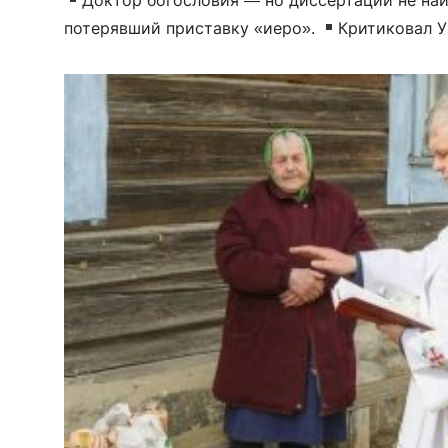
потерявший приставку «иеро».
Критиковал 
патриархата — а в итоге поссорился с Москов
Шойгу, обвиняя его в оскорблении […]