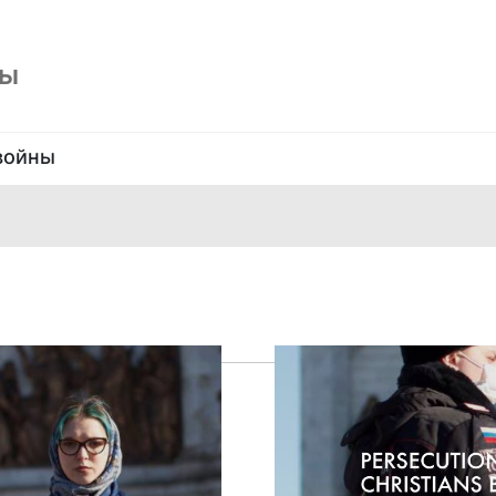
ны
войны