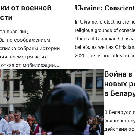
ки от военной
Ukraine: Conscient
сти
In Ukraine, protecting the ri
religious grounds of consci
та прав лиц,
stories of Ukrainian Christi
жбы по соображением
beliefs, as well as Christia
 списке собраны истории
2026, the list includes 56 p
ии, несмотря на их
 отказ от мобилизации.
Война в
 человек (см. ниже). Это
новых р
в Белар
В Беларуси 
священнослу
действия оф