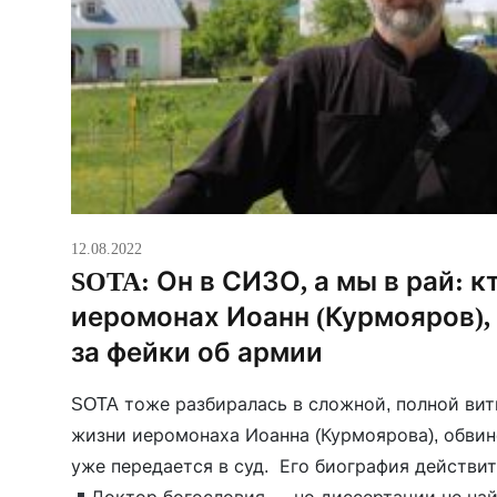
12.08.2022
SOTA: Он в СИЗО, а мы в рай: к
иеромонах Иоанн (Курмояров), 
за фейки об армии
SOTA тоже разбиралась в сложной, полной ви
жизни иеромонаха Иоанна (Курмоярова), обвин
уже передается в суд. Его биография действи
Доктор богословия — но диссертации не на