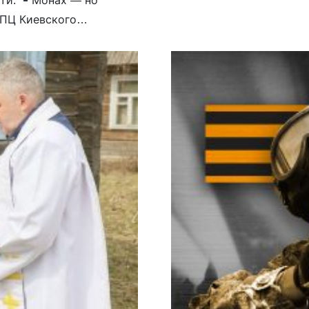
УПЦ Киевского
ским.
Судился с