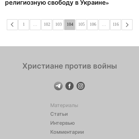
религиозную свободу в Украине»
«
1
…
102
103
104
105
106
…
116
»
Христиане против войны
Материалы
Статьи
Интервью
Комментарии