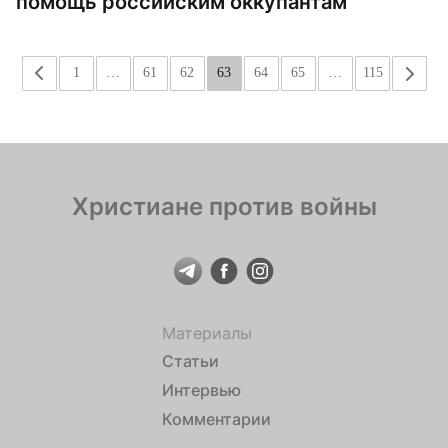
помощь российским оккупантам
«
1
…
61
62
63
64
65
…
115
»
Христиане против войны
Материалы
Статьи
Интервью
Комментарии