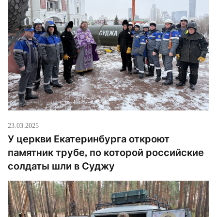
кондиционерами, мини-библиотекой, средствами
РЭБ и компасом для определения киблы. Помимо
[…]
23.03.2025
У церкви Екатеринбурга откроют
памятник трубе, по которой российские
солдаты шли в Суджу