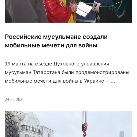
Российские мусульмане создали
мобильные мечети для войны
19 марта на съезде Духовного управления
мусульман Татарстана были продемонстрированы
мобильные мечети для войны в Украине —
переоборудованные автомобили «УАЗ». В салоне
«буханки» выполнена гидроизоляция,
24.03.2025
шумоизоляция и теплоизоляция, полы выровнены
и застелены ковролином, салон украшен
михрабами и шамаилями. По просьбе полковых
имамов мобильные мечети оборудованы