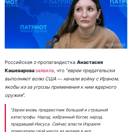
Российская z-пропагандистка
Анастасия
Кашеварова
заявила
, что
“евреи предательски
выполняют волю США — начали войну с Ираном,
якобы из-за угрозы применения к ним ядерного
оружия”.
“Евреи вновь предвестник большой и страшной
катастрофы. Народ, избранный богом, народ,
предавший Иисуса. Сейчас власти Израиля
превратили свой народ из иудеев в иуд.