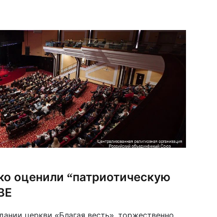
ко оценили “патриотическую
ВЕ
здании церкви «Благая весть», торжественно