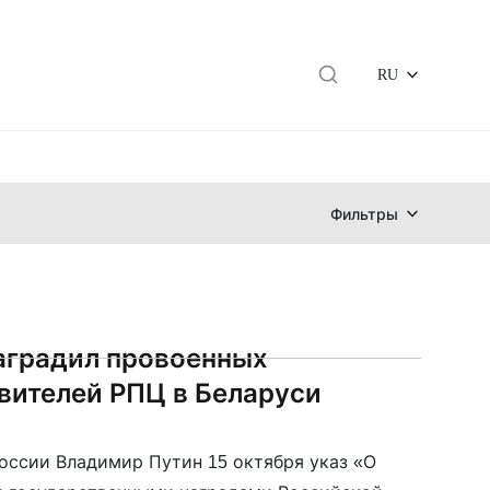
RU
Фильтры
аградил провоенных
вителей РПЦ в Беларуси
оссии Владимир Путин 15 октября указ «О