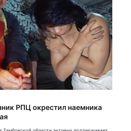
ник РПЦ окрестил наемника
тая
з Тамбовской области активно поддерживает