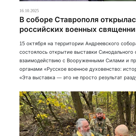
16.10.2025
В соборе Ставрополя открылас
российских военных священни
15 октября на территории Андреевского собо
состоялось открытие выставки Синодального 
взаимодействию с Вооруженными Силами и п
органами «Русское военное духовенство: исто
«Эта выставка — это не просто результат раз
историков и ученых, а это действительно сего
деятельности наших священников, которых про
через зону специальной […]