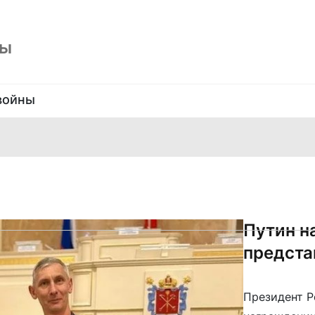
ны
войны
Путин н
предста
Президент Р