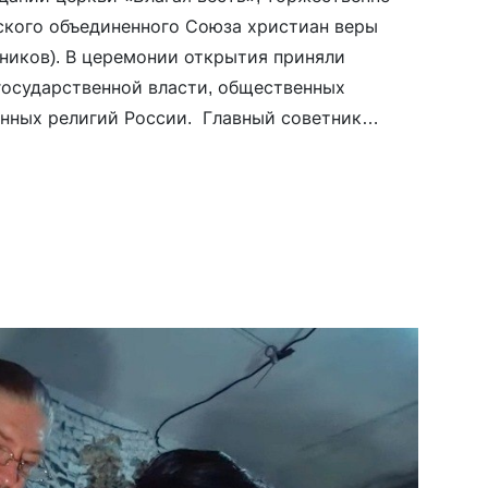
ского объединенного Союза христиан веры
тников). В церемонии открытия приняли
государственной власти, общественных
нных религий России. Главный советник
РФ по внутренней политике Александр
ОСХВЕ(п) является «авангардом евангельского
соко оценил социальное […]