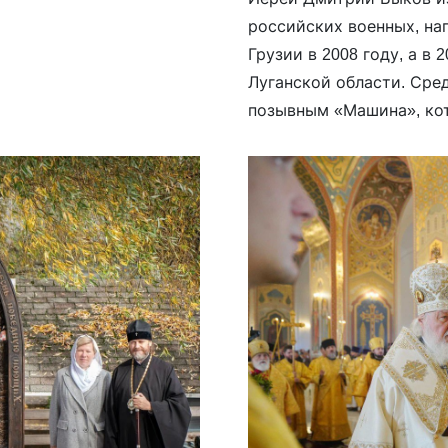
российских военных, нап
Грузии в 2008 году, а в 
Луганской области. Сред
позывным «Машина», ко
отряде бригады Святого 
принял […]