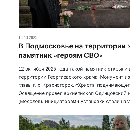
13.10.2025
В Подмосковье на территории 
памятник «героям СВО»
12 октября 2025 года такой памятник открыли 
территории Георгиевского храма. Монумент из
главы г. о. Красногорск, «Христа, поднимающе
Освящение провел архиепископ Одинцовский 
(Мосолов). Инициаторами установки стали нас
Павел Островский и прихожанка Кристина Сок
возникла после гибели друга священника на по