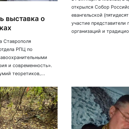
открылся Собор Россий
евангельской (пятидеся
ь выставка о
участие представители 
ках
организаций и традицио
Управления Президента 
ра Ставрополя
Терентьев заявил, что Р
отдела РПЦ по
движения России», и вы
равоохранительными
рия и современность».
думий теоретиков,
дняшний результат
шло более 3000 человек