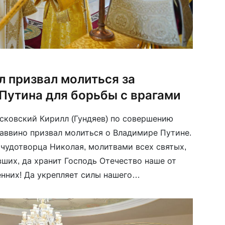
л призвал молиться за
Путина для борьбы с врагами
сковский Кирилл (Гундяев) по совершению
Саввино призвал молиться о Владимире Путине.
 чудотворца Николая, молитвами всех святых,
вших, да хранит Господь Отечество наше от
енних! Да укрепляет силы нашего
та, на долю которого выдалась тяжелейшая и
 возглавлять, […]