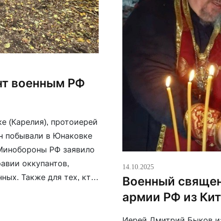
нт военным РФ
е (Карелия), протоиерей
н побывали в Юнаковке
 Минобороны РФ заявило
равии оккупантов,
14.10.2025
ных. Также для тех, кто
Военный священ
релии Коран и
армии РФ из Ки
Иерей Дмитрий Быков и