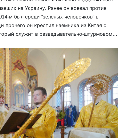
авших на Украину. Ранее он воевал против
2014-м был среди “зеленых человечков” в
и прочего он крестил наемника из Китая с
торый служит в разведывательно-штурмовом
Георгия. “Сначала мне показалось, что китаец