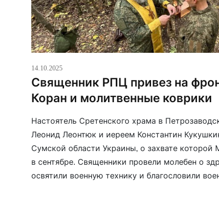
14.10.2025
Священник РПЦ привез на фро
Коран и молитвенные коврики
Настоятель Сретенского храма в Петрозаводск
Леонид Леонтюк и иереем Константин Кукушки
Сумской области Украины, о захвате которой
в сентябре. Священники провели молебен о зд
освятили военную технику и благословили воен
исповедует ислам, священники привезли из Ка
молитвенные коврики.