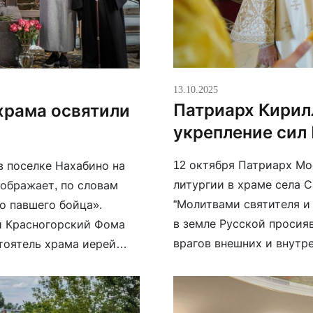
13.10.2025
Патриарх Кирил
храма освятили
укрепление сил 
12 октября Патриарх Мо
в поселке Нахабино на
литургии в храме села 
ображает, по словам
“Молитвами святителя и
го павшего бойца».
в земле Русской просия
и Красногорский Фома
врагов внешних и внутр
тоятель храма иерей
православного Президен
олова. Идея памятника
ответственнейшая миссия
ле […]