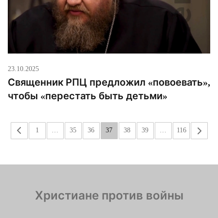
23.10.2025
Священник РПЦ предложил «повоевать»,
чтобы «перестать быть детьми»
«
1
…
35
36
37
38
39
…
116
»
Христиане против войны