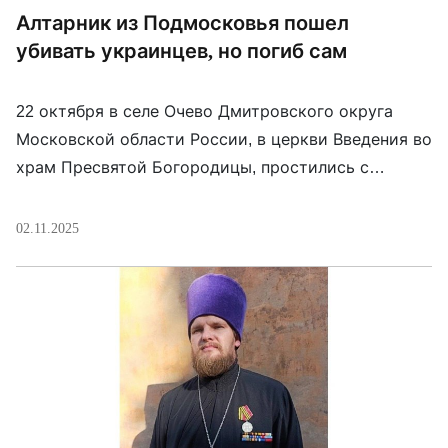
Алтарник из Подмосковья пошел
убивать украинцев, но погиб сам
22 октября в селе Очево Дмитровского округа
Московской области России, в церкви Введения во
храм Пресвятой Богородицы, простились с
алтарником этого же храма Максимом Евсеевым.
Он пошел на войну с Украиной с позывным
02.11.2025
«Молоток», но погиб 20 июля 2025 года.