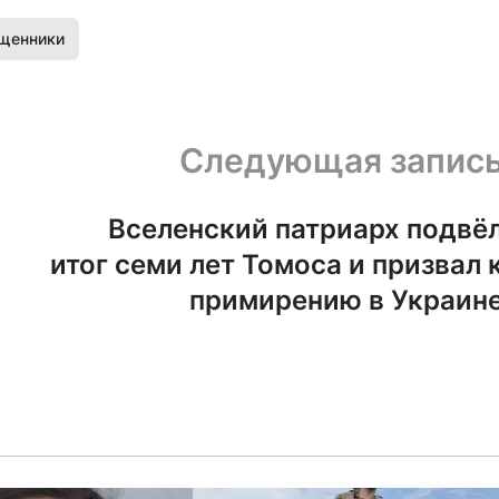
щенники
Следующая запис
Вселенский патриарх подвё
итог семи лет Томоса и призвал 
примирению в Украин