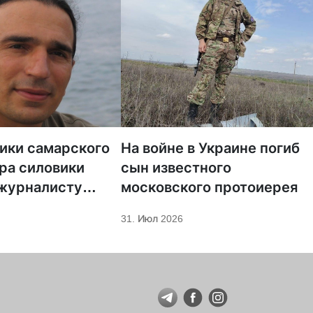
тики самарского
На войне в Украине погиб
ра силовики
сын известного
 журналисту
московского протоиерея
а «Царьград»
31. Июл 2026