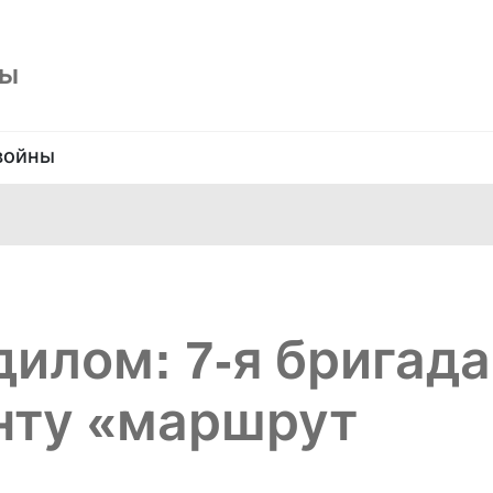
ны
войны
дилом: 7-я бригада
нту «маршрут