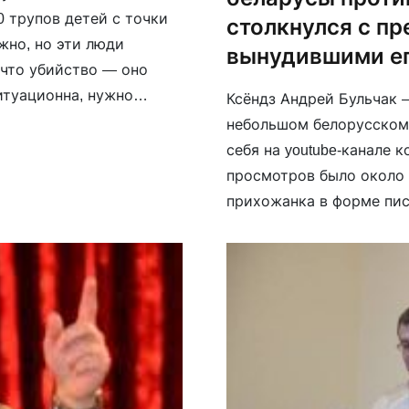
0 трупов детей с точки
столкнулся с пр
жно, но эти люди
вынудившими ег
 что убийство — оно
итуационна, нужно
Ксёндз Андрей Бульчак 
изм больше, […]
небольшом белорусском 
себя на youtube-канале 
просмотров было около 
прихожанка в форме пис
самом деле беларусы от
Украины, как протестуют