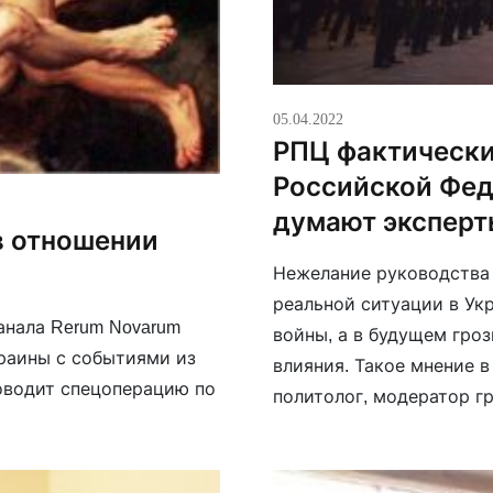
05.04.2022
РПЦ фактически
Российской Фед
думают эксперт
в отношении
Нежелание руководства 
реальной ситуации в Ук
анала Rerum Novarum
войны, а в будущем гро
раины с событиями из
влияния. Такое мнение 
роводит спецоперацию по
политолог, модератор гр
и украинский религиове
Дмитрий Горевой. В цело