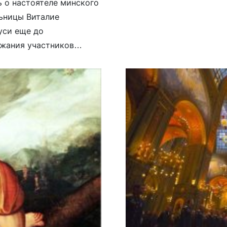
 о настоятеле минского
ьницы Виталие
уси еще до
ржания участников
 амвона, будто про
[…]