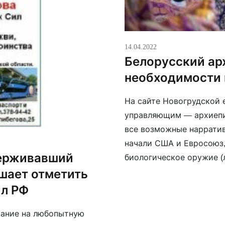
14.04.2022
Белорусский ар
необходимости 
На сайте Новогрудской 
управляющим — архиепис
все возможные нарратив
начали США и Евросоюз,
держивавший
биологическое оружие (
расширение НАТО велось
шает отметить
территории и многое дру
ил РФ
мание на любопытную