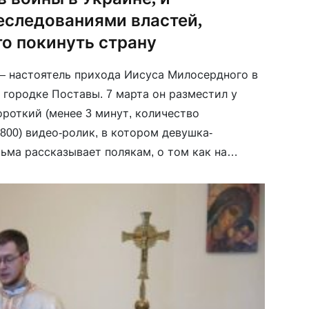
еследованиями властей,
о покинуть страну
— настоятель прихода Иисуса Милосердного в
городке Поставы. 7 марта он разместил у
короткий (менее 3 минут, количество
800) видео-ролик, в котором девушка-
ьма рассказывает полякам, о том как на
носятся к российской агрессии против
 против […]