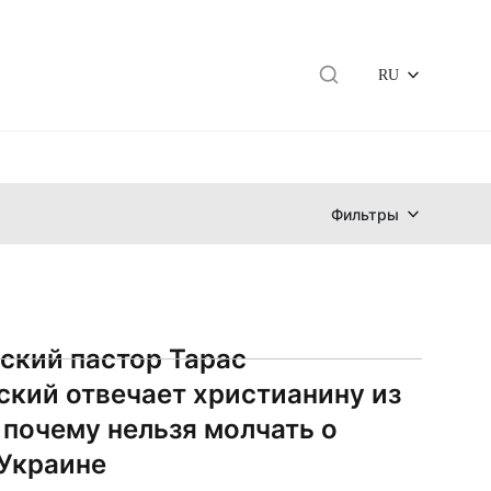
RU
Фильтры
ский пастор Тарас
ский отвечает христианину из
 почему нельзя молчать о
 Украине