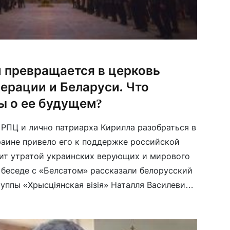
 превращается в церковь
ерации и Беларуси. Что
ы о ее будущем?
РПЦ и лично патриарха Кирилла разобраться в
раине привело его к поддержке российской
зит утратой украинских верующих и мирового
в беседе с «Белсатом» рассказали белорусский
уппы «Хрысціянская візія» Наталля Василевич
д, директор Центра религиозной безопасности
м, […]