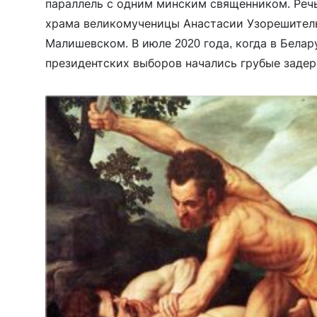
параллель с одним минским священником. Речь
храма великомученицы Анастасии Узорешител
Малишевском. В июле 2020 года, когда в Белар
президентских выборов начались грубые заде
мирных акций протеста, он выступил с речью с
автозаки написано в Новом завете, в послании 