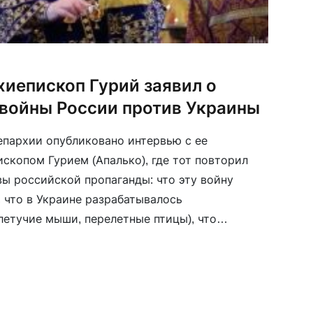
хиепископ Гурий заявил о
войны России против Украины
епархии опубликовано интервью с ее
копом Гурием (Апалько), где тот повторил
ы российской пропаганды: что эту войну
 что в Украине разрабатывалось
летучие мыши, перелетные птицы), что
 с целью будущего захвата российской
гое. Ну и главное: он […]