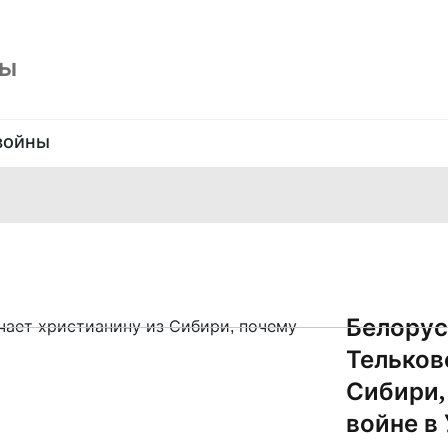
ны
войны
Белорус
Тельков
Сибири,
войне в