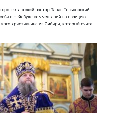
 протестантский пастор Тарас Тельковский
 себя в фейсбуке комментарий на позицию
омого христианина из Сибири, который считает
 молчать о войне в Украине и не
. «У молчания цель проста, не впутываться в
ором мы мало что понимаем. Война — это
ти людей, мирных, военных, аполитичных,
аконников и […]