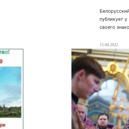
Белорусский
публикует у
своего знак
необходимым
вмешиваться
15.04.2022
вещи, в кот
всегда смер
верующих, з