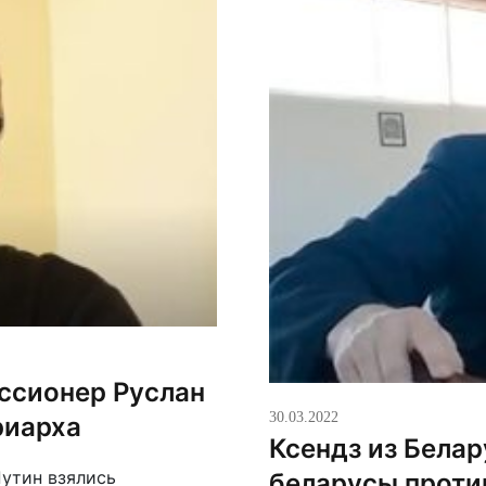
ссионер Руслан
30.03.2022
риарха
Ксендз из Белар
Путин взялись
беларусы против