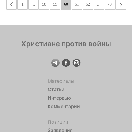
«
1
…
58
59
60
61
62
…
70
»
Христиане против войны
Материалы
Статьи
Интервью
Комментарии
Позиции
Заявления