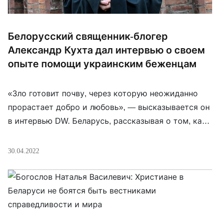
Белорусский священник-блогер
Александр Кухта дал интервью о своем
опыте помощи украинским беженцам
«Зло готовит почву, через которую неожиданно
прорастает добро и любовь», — высказывается он
в интервью DW. Беларусь, рассказывая о том, как
оказался сейчас на украинско-польской границе и
что делает, чтобы помочь украинским беженцам.
30.04.2022