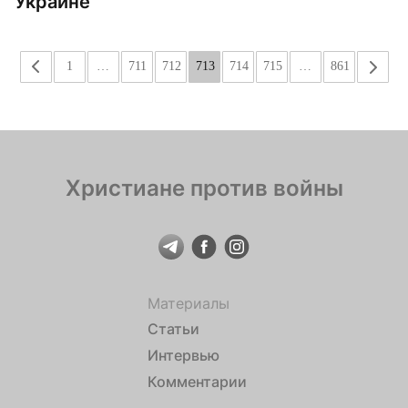
Украине
«
1
…
711
712
713
714
715
…
861
»
Христиане против войны
Материалы
Статьи
Интервью
Комментарии