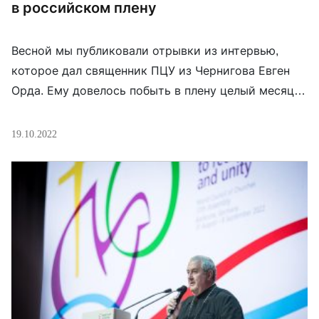
в российском плену
Весной мы публиковали отрывки из интервью,
которое дал священник ПЦУ из Чернигова Евген
Орда. Ему довелось побыть в плену целый месяц.
Он поехал в деревню на отпевание, а его схватили
солдаты. К счастью, за него вступилось местное
19.10.2022
население и даже местный священник УПЦ,
которые подтвердили, что он действительно
священник, а не военный. Иначе все могло […]