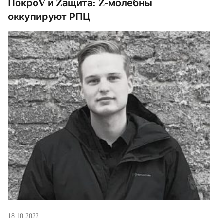
ПокроV и Zащита: Z-молебны
оккупируют РПЦ
18.10.2022