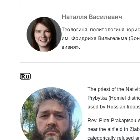
Наталля Василевич
Теологиня, политологиня, юри
им. Фридриха Вильгельма (Бон
визия».
The priest of the Nativi
Prybytka (Homiel distri
used by Russian troops 
Rev. Piotr Prakaptsou 
near ​​the airfield in Z
categorically refused a