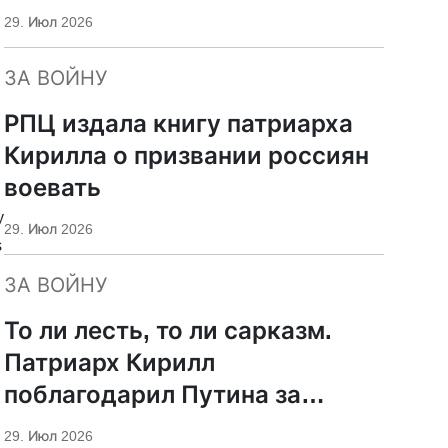
29. Июл 2026
ЗА ВОЙНУ
РПЦ издала книгу патриарха
Кирилла о призвании россиян
воевать
y
29. Июл 2026
s
ЗА ВОЙНУ
То ли лесть, то ли сарказм.
Патриарх Кирилл
поблагодарил Путина за
защиту суверенитета и
29. Июл 2026