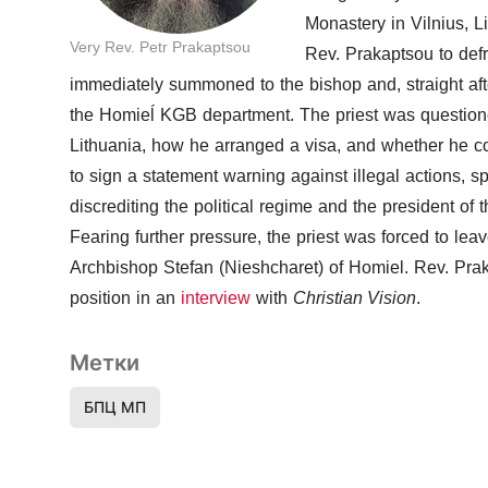
Monastery in Vilnius, 
Very Rev. Petr Prakaptsou
Rev. Prakaptsou to defr
immediately summoned to the bishop and, straight afte
the Homieĺ KGB department. The priest was questione
Lithuania, how he arranged a visa, and whether he c
to sign a statement warning against illegal actions, sp
discrediting the political regime and the president of 
Fearing further pressure, the priest was forced to le
Archbishop Stefan (Nieshcharet) of Homiel. Rev. Prak
position in an
interview
with
Christian Vision
.
Метки
БПЦ МП