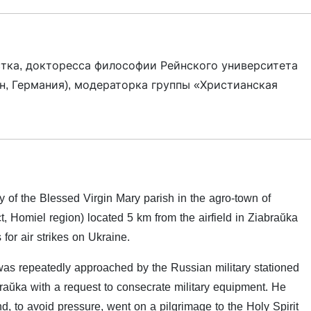
стка, докторесса философии Рейнского университета
н, Германия), модераторка группы «Христианская
ty of the Blessed Virgin Mary parish in the agro-town of
ct, Homiel region) located 5 km from the airfield in Ziabraŭka
for air strikes on Ukraine.
was repeatedly approached by the Russian military stationed
iabraŭka with a request to consecrate military equipment. He
nd, to avoid pressure, went on a pilgrimage to the Holy Spirit