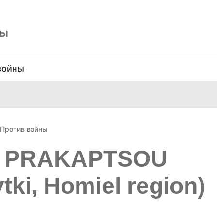
ны
войны
Против войны
TR PRAKAPTSOU
tki, Homiel region)